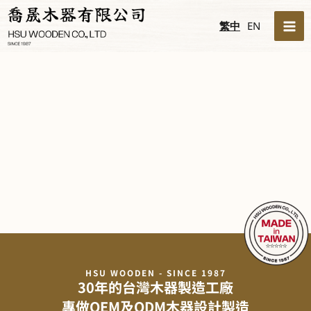
跳
MA
繁中
EN
至
ME
主
要
內
容
HSU WOODEN - SINCE 1987
30年的台灣木器製造工廠
專做OEM及ODM木器設計製造