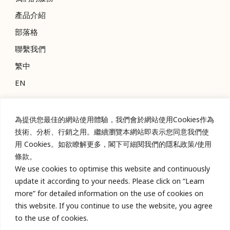
產品介紹
部落格
聯繫我們
繁中
EN
聯絡資訊
為提供您最佳的網站使用體驗，我們會於網站使用Cookies作為
技術、分析、行銷之用。繼續瀏覽本網站即表示您同意我們使
04-22618989
用 Cookies。如欲瞭解更多，閣下可細閱我們的隱私政策/使用
04-22618189
條款。
台中市南區樹義里樹義6巷2號
We use cookies to optimise this website and continuously
info@doubleh-tw.com
update it according to your needs. Please click on “Learn
hsuwood@seed.net.tw
more” for detailed information on the use of cookies on
L
this website. If you continue to use the website, you agree
i
n
to the use of cookies.
e