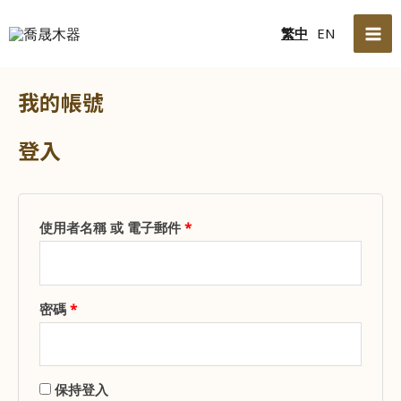
跳
必
必
MA
繁中
EN
至
填
填
ME
主
要
我的帳號
內
容
登入
使用者名稱 或 電子郵件
*
密碼
*
保持登入