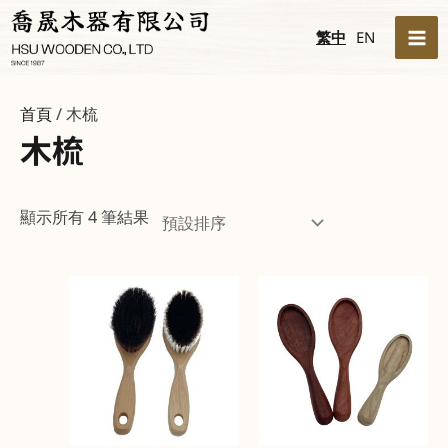
跳
MA
繁中
EN
至
ME
主
要
首頁
/ 木梳
內
木梳
容
顯示所有 4 筆結果