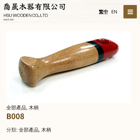
跳
MA
繁中
EN
至
ME
主
要
內
容
全部產品
,
木柄
B008
分類:
全部產品
,
木柄