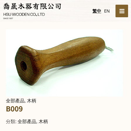
跳
MA
繁中
EN
至
ME
主
要
內
容
全部產品
,
木柄
B009
分類:
全部產品
,
木柄