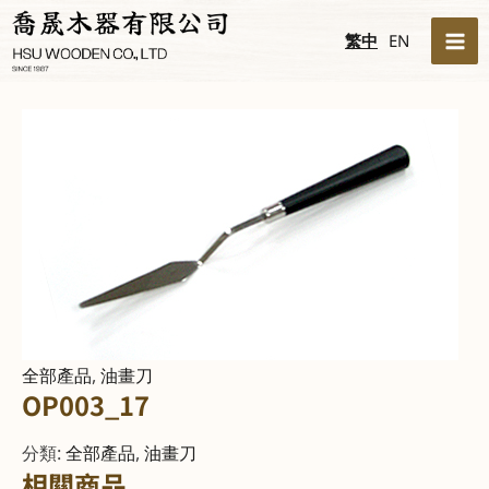
跳
MA
繁中
EN
至
ME
主
要
內
容
全部產品
,
油畫刀
OP003_17
分類:
全部產品
,
油畫刀
相關商品