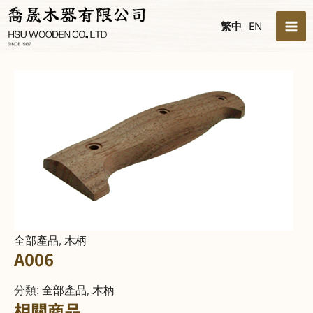
跳
MA
繁中
EN
至
ME
主
要
內
容
全部產品
,
木柄
A006
分類:
全部產品
,
木柄
相關商品