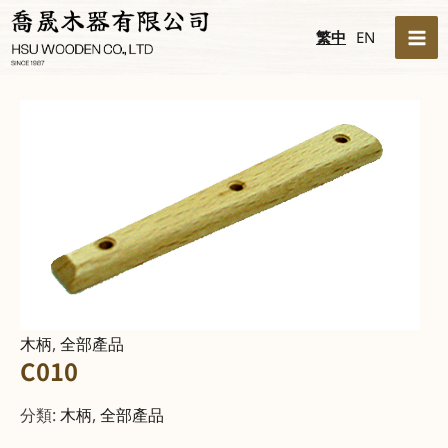
跳
MA
繁中
EN
至
ME
主
要
內
容
木柄
,
全部產品
C010
分類:
木柄
,
全部產品