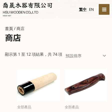
跳
MA
繁中
EN
至
ME
主
要
首頁
/ 商店
內
商店
容
顯示第 1 至 12 項結果，共 74 項
全部產品
全部產品